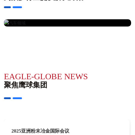
汽车领域
EAGLE-GLOBE NEWS
2025-07-10
聚焦鹰球集团
2025亚洲粉末冶金国际会议
2025亚洲粉末冶金国际会议