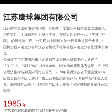
江苏鹰球集团有限公司
江苏鹰球集团有限公司创建于1985年，专业从事粉末冶金含油轴承、
结构零件、金属粉末注射成形零件、在线买世界杯平台,世界杯（中
国） 的研发与生产。公司现为中国粉末冶金行业重点骨干企业、中
国机协粉末冶金分会和江苏省机械工程学会粉末冶金分会副理事长单
位。
公司建立了江苏省粉末冶金新材料工程技术研究中心，通过了
ISO10012、IATF16949、ISO14001、ISO45001管理体系认证，企业综
合经济指标名列国内同行业前列，2020年获得江苏省工业企业AAA
级质量信用等级，2021年被工业和信息化部评为"专精特新"小巨人企
业。鹰球牌产品获得“江苏精品”认证，并获得国家级制造业单项冠军
称号......
1985
年
江苏鹰球集团有限公司创建于1985年