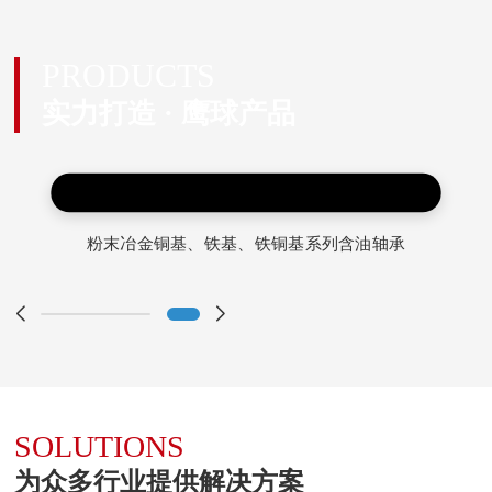
PRODUCTS
实力打造 · 鹰球产品
粉末冶金铜基、铁基、铁铜基系列含油轴承
SOLUTIONS
为众多行业提供解决方案