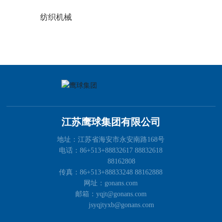
纺织机械
江苏鹰球集团有限公司
地址：江苏省海安市永安南路168号
电话：
86+513+88832617
88832618
88162808
传真：86+513+88833248 88162888
网址：
gonans.com
邮箱：
yqjt@gonans.com
jsyqjtyxb@gonans.com